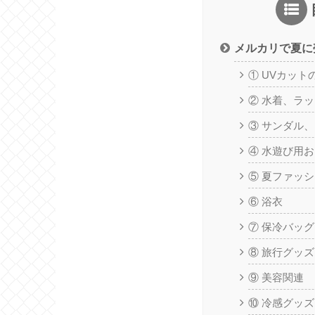
メルカリで夏に
① UVカット
② 水着、ラ
③ サンダル
④ 水遊び用
⑤ 夏ファッ
⑥ 浴衣
⑦ 保冷バッグ
⑧ 旅行グッズ
⑨ 美容関連
⑩ 冷感グッズ