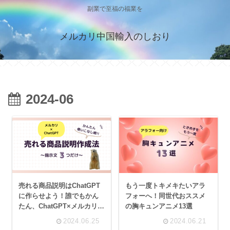
副業で至福の福業を
メルカリ中国輸入のしおり
2024-06
売れる商品説明はChatGPT
もう一度トキメキたいアラ
に作らせよう！誰でもかん
フォーへ！同世代おススメ
たん、ChatGPT×メルカリ活
の胸キュンアニメ13選
用術
2024.06.25
2024.06.21