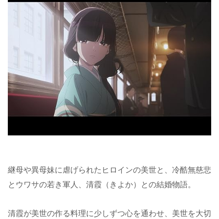
継母や異母妹に虐げられたヒロインの美世と、冷酷無慈悲
とウワサの若き軍人、清霞（きよか）との結婚物語。
清霞が美世の作る料理に少しずつ心を通わせ、美世を大切