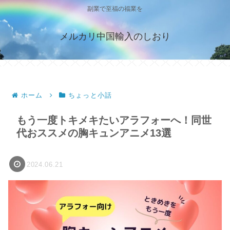
副業で至福の福業を
メルカリ中国輸入のしおり
ホーム
ちょっと小話
もう一度トキメキたいアラフォーへ！同世
代おススメの胸キュンアニメ13選
2024.06.21