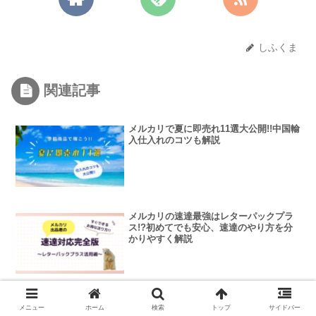
しふくま
関連記事
メルカリで夏に即売れ11選大公開!!中国輸
入仕入れのコツも解説
メルカリの速達最強はレターパックプラ
ス!?初めてでも安心、速達のやり方を分
かりやすく解説
売れる商品説明はChatGPTに作らせよ
メニュー
ホーム
検索
トップ
サイドバー
う！誰でもかんたん、ChatGPT×メルカ