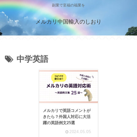
副業で至福の福業を
メルカリ中国輸入のしおり
中学英語
メルカリで英語コメントが
きたら？外国人対応に大活
躍の英語例文25選
2024.05.05