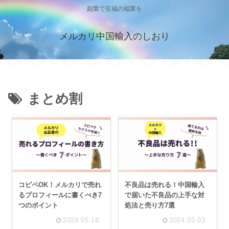
副業で至福の福業を
メルカリ中国輸入のしおり
まとめ割
コピペOK！メルカリで売れ
不良品は売れる！中国輸入
るプロフィールに書くべき7
で届いた不良品の上手な対
つのポイント
処法と売り方7選
2024.05.18
2024.05.03